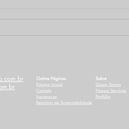
Desinformação sobre
Con
mudanças climáticas
par
ainda é desafio no Brasil
des
o.com.br
Outras Páginas
Sobre
Página Inicial
Quem Somos
om.br
Contato
Nossos Serviços
Inscreva-se
Portfólio
Relatório de Sustentabilidade