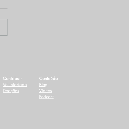
strução de estrada
a a COP30 em Belém
mata a Amazônia
Contribuir
Conteúdo
Voluntariado
Blog
Doações
Vídeos
Podcast