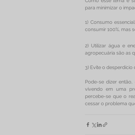
Como esse tema é sup
para minimizar o imp
1) Consumo essencial
consumir 100%, mas se
2) Utilizar água e en
agropecuária são as q
3) Evite o desperdício
Pode-se dizer então,
vivendo em uma prof
percebe-se que o rea
cessar o problema qu