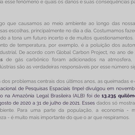
ria esse fenômeno e quais os danos e suas consequências p
rago que causamos ao meio ambiente ao longo das nossas
as escolhas, principalmente no dia a dia. Costumamos faze
ndo a tona um futuro incerto e de muitos questionamentos.
to de temperatura, por exemplo, é a poluição dos automó
dustrial. De acordo com Global Carbon Project, no ano de 
as 
de gás carbônico foram adicionados na atmosfera,
ústrias são as verdadeiras responsáveis por esse número sign
 dos problemas centrais dos últimos anos, as queimadas e
 Nacional de Pesquisas Espaciais (Inpe) divulgou em novemb
 na Amazônia Legal Brasileira (ALB) foi de 
gosto de 2020 a 31 de julho de 2021. Esses
 dados só mostr
biente. Para uma parte da população, a economia - 
eza - é muito mais importante do que o ar que respiramos.