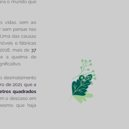
ara o mundo que 
 vidas, sem ao 
r sem pensar nas 
 Uma das causas 
veis e fábricas 
2018, mais de 
37 
 e a queima de 
ificativo.
 o desmatamento 
ro de 2021 que a 
13.235 quilômetros quadrados 
am o descaso em 
mesmo que haja 