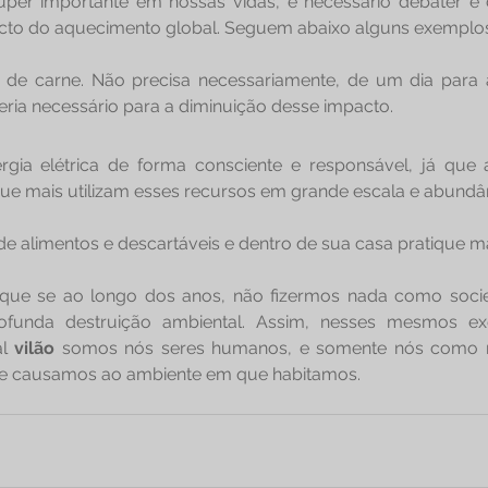
er importante em nossas vidas, é necessário debater e 
acto do aquecimento global. Seguem abaixo alguns exemplo
 de carne. Não precisa necessariamente, de um dia para a 
ria necessário para a diminuição desse impacto.
ergia elétrica de forma consciente e responsável, já que a
ue mais utilizam esses recursos em grande escala e abundân
 de alimentos e descartáveis e dentro de sua casa pratique m
 que se ao longo dos anos, não fizermos nada como socie
unda destruição ambiental. Assim, nesses mesmos exem
l 
vilão
 somos nós seres humanos, e somente nós como 
e causamos ao ambiente em que habitamos.