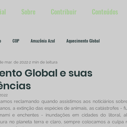
ial
Sobre
Contribuir
Conteúdos
o
COP
Amazônia Azul
Aquecimento Global
de mar. de 2022
2 min de leitura
or Denis Faustino
Redatora Cristiane Silva
nto Global e suas
ências
ing Verde
 2022
amos reclamando quando assistimos aos noticiários sobr
nos, a extinção das espécies de animais, as catástrofes - f
tsunami e enchentes - inundações em cidades do litoral, a
ra no planeta terra e claro, sempre colocamos a culpa 