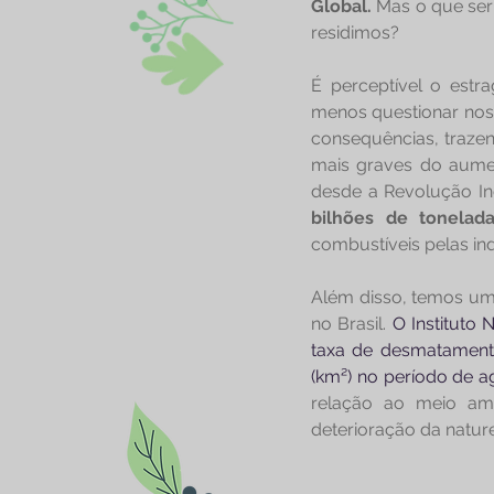
Global.
 Mas o que se
residimos?
É perceptível o est
menos questionar noss
consequências, traze
mais graves do aumen
desde a Revolução In
bilhões de tonelad
combustíveis pelas ind
Além disso, temos um
no Brasil. 
O Instituto
taxa de desmatamento
(km²) no período de a
relação ao meio am
deterioração da natur