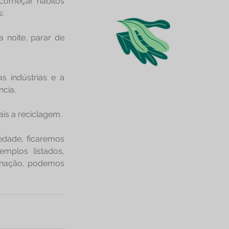
começar hábitos 
s:
noite, parar de 
s indústrias e a 
cia.
ais a reciclagem.
dade, ficaremos 
plos listados, 
nação, podemos 