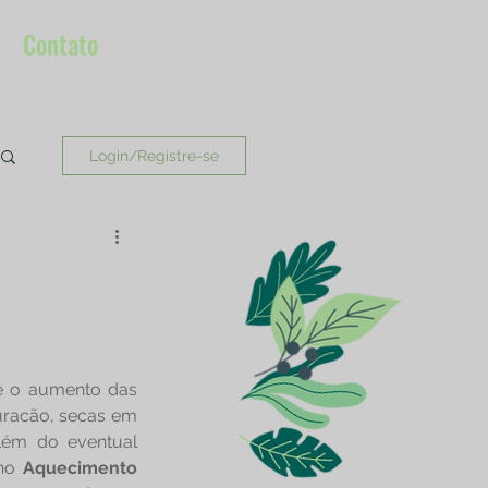
Contato
Login/Registre-se
e o aumento das 
uracão, secas em 
lém do eventual 
no 
Aquecimento 