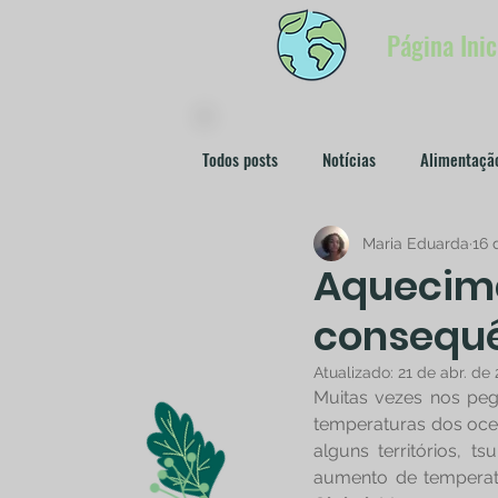
Página Inic
Todos posts
Notícias
Alimentaçã
Maria Eduarda
16 
Lixo e Poluição
ESG
Redat
Aquecime
consequ
Redatora Raquel Oliveira
Market
Atualizado:
21 de abr. de
Muitas vezes nos peg
temperaturas dos ocea
alguns territórios, 
aumento de temperatu