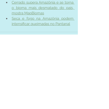
Cerrado supera Amazônia e se torna 
o bioma mais desmatado do país, 
mostra MapBiomas
Seca e fogo na Amazônia podem 
intensificar queimadas no Pantanal
Ver tudo
Posts recentes